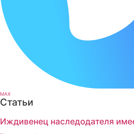
MAX
Статьи
Иждивенец наследодателя имее