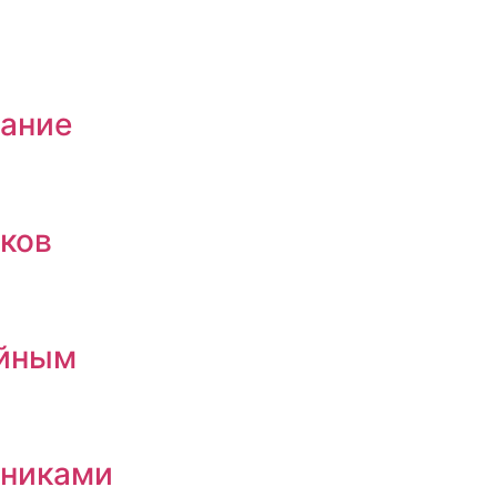
щание
ков
ойным
дниками