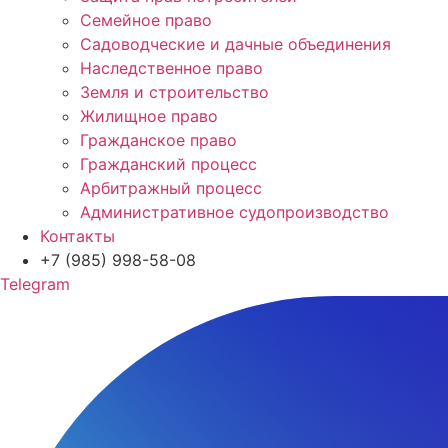
Семейное право
Садоводческие и дачные объединения
Наследственное право
Земля и строительство
Жилищное право
Гражданское право
Гражданский процесс
Арбитражный процесс
Административное судопроизводство
Контакты
+7 (985) 998-58-08
Telegram