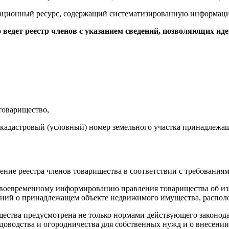
мационный ресурс, содержащий систематизированную информаци
 ведет реестр членов с указанием сведений, позволяющих и
 товарищество,
 кадастровый (условный) номер земельного участка принадлежа
ение реестра членов товарищества в соответствии с требования
своевременному информированию правления товарищества об из
дений о принадлежащем объекте недвижимого имущества, распол
щества предусмотрена не только нормами действующего законод
доводства и огородничества для собственных нужд и о внесении