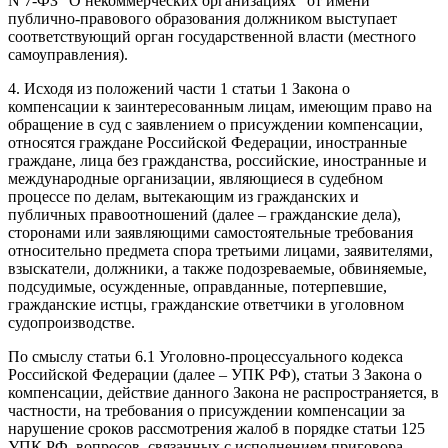
N 7-ФЗ “О некоммерческих организациях” от имени
публично-правового образования должником выступает
соответствующий орган государственной власти (местного
самоуправления).
4. Исходя из положений части 1 статьи 1 Закона о
компенсации к заинтересованным лицам, имеющим право на
обращение в суд с заявлением о присуждении компенсации,
относятся граждане Российской Федерации, иностранные
граждане, лица без гражданства, российские, иностранные и
международные организации, являющиеся в судебном
процессе по делам, вытекающим из гражданских и
публичных правоотношений (далее – гражданские дела),
сторонами или заявляющими самостоятельные требования
относительно предмета спора третьими лицами, заявителями,
взыскатели, должники, а также подозреваемые, обвиняемые,
подсудимые, осужденные, оправданные, потерпевшие,
гражданские истцы, гражданские ответчики в уголовном
судопроизводстве.
По смыслу статьи 6.1 Уголовно-процессуального кодекса
Российской Федерации (далее – УПК РФ), статьи 3 Закона о
компенсации, действие данного Закона не распространяется, в
частности, на требования о присуждении компенсации за
нарушение сроков рассмотрения жалоб в порядке статьи 125
УПК РФ, вопросов, связанных с исполнением приговора