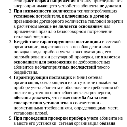
если
факт подачи напряжения
в точку присоединения
энергопринимающего устройства абонента
не доказан
.
При неизменности количества
теплопотребляющих
установок
потребителя,
включенных в договор
,
превышение договорного количества тепловой энергии
в расчетном месяце
не является основанием
для
применения правил о бездоговорном потреблении
тепловой энергии.
Бездействие гарантирующего поставщика
и сетевой
организации, выразившееся в несоблюдении ими
порядка ввода прибора учета в эксплуатацию, его
опломбирования и регулярной проверки,
не является
основанием для возложения
на добросовестных
абонентов неблагоприятных
последствий
такого
бездействия.
Гарантирующий поставщик
и (или) сетевая
организация, ссылающиеся на отсутствие пломбы на
приборе учета абонента в обоснование требования об
оплате неучтенного потребления электроэнергии,
обязаны доказать
, что такая
пломба была ими
своевременно установлена
в соответствии с
нормативными требованиями, определяющими места
установки пломб.
При проведении проверки прибора учета
абонента не
в месте его установки, сетевая организация
обязана