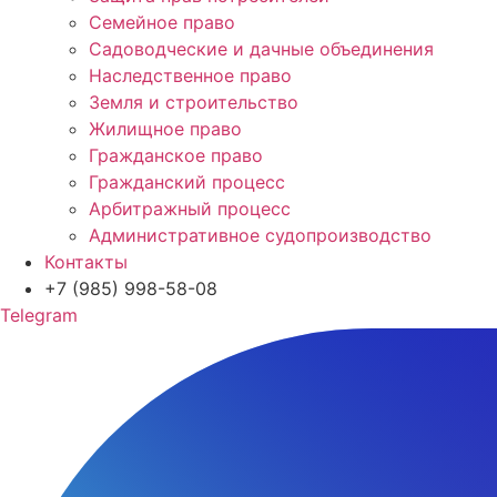
Семейное право
Садоводческие и дачные объединения
Наследственное право
Земля и строительство
Жилищное право
Гражданское право
Гражданский процесс
Арбитражный процесс
Административное судопроизводство
Контакты
+7 (985) 998-58-08
Telegram