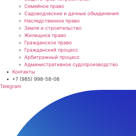
Семейное право
Садоводческие и дачные объединения
Наследственное право
Земля и строительство
Жилищное право
Гражданское право
Гражданский процесс
Арбитражный процесс
Административное судопроизводство
Контакты
+7 (985) 998-58-08
Telegram