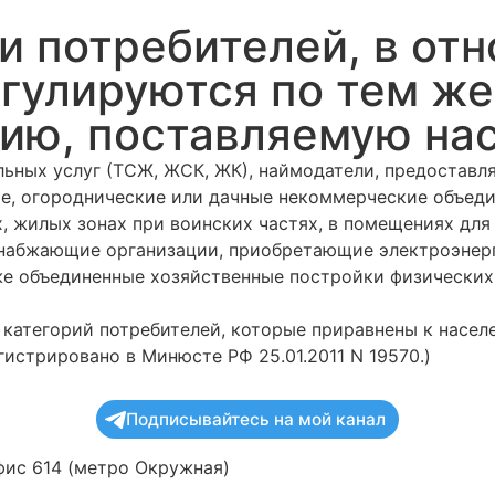
и потребителей, в от
гулируются по тем же
гию, поставляемую на
льных услуг (ТСЖ, ЖСК, ЖК), наймодатели, предоста
е, огороднические или дачные некоммерческие объеди
х, жилых зонах при воинских частях, в помещениях дл
снабжающие организации, приобретающие электроэнер
же объединенные хозяйственные постройки физических 
и категорий потребителей, которые приравнены к насе
истрировано в Минюсте РФ 25.01.2011 N 19570.)
Подписывайтесь на мой канал
офис 614 (метро Окружная)