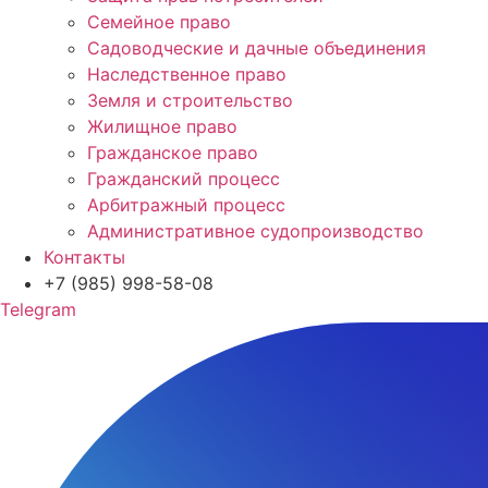
Семейное право
Садоводческие и дачные объединения
Наследственное право
Земля и строительство
Жилищное право
Гражданское право
Гражданский процесс
Арбитражный процесс
Административное судопроизводство
Контакты
+7 (985) 998-58-08
Telegram