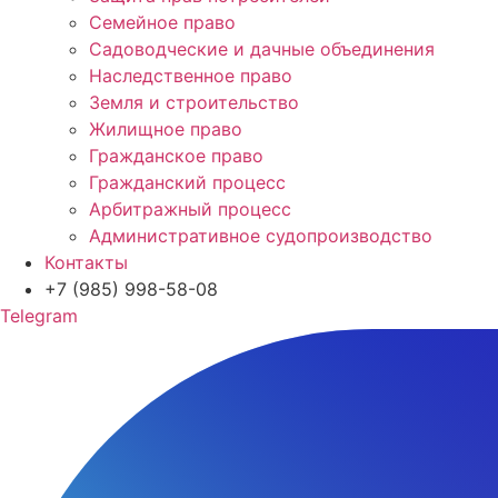
Семейное право
Садоводческие и дачные объединения
Наследственное право
Земля и строительство
Жилищное право
Гражданское право
Гражданский процесс
Арбитражный процесс
Административное судопроизводство
Контакты
+7 (985) 998-58-08
Telegram